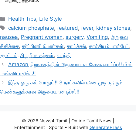
அறிவுறுத்தலாம்.
Categories
Health Tips
,
Life Style
Tags
calcium phosphate
,
featured
,
fever
,
kidney stones
,
nausea
,
Pregnant women
,
surgery
,
Vomiting
,
அறுவை
சிகிச்சை
,
கர்ப்பிணி பெண்கள்
,
காய்ச்சல்
,
கால்சியம் பாஸ்பேட்
,
குமட்டல்
,
சிறுநீரக கற்கள்
,
வாந்தி
Amazon நிறுவனத்தின் அருமையான வேலைவாய்ப்பு!! மிஸ்
பண்ணிடாதீங்க!!
இந்த ஒரு கல் போதும்!! 3 நாட்களில் மீசை முடி உதிரும்
பெண்களுக்கான அருமையான டிப்ஸ்!!
© 2026 News4 Tamil | Online Tamil News |
Entertainment | Sports
• Built with
GeneratePress