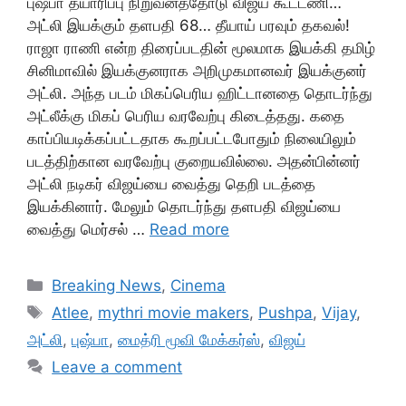
புஷ்பா தயாரிப்பு நிறுவனத்தோடு விஜய் கூட்டணி…
அட்லி இயக்கும் தளபதி 68… தீயாய் பரவும் தகவல்!
ராஜா ராணி என்ற திரைப்படதின் மூலமாக இயக்கி தமிழ்
சினிமாவில் இயக்குனராக அறிமுகமானவர் இயக்குனர்
அட்லி. அந்த படம் மிகப்பெரிய ஹிட்டானதை தொடர்ந்து
அட்லீக்கு மிகப் பெரிய வரவேற்பு கிடைத்தது. கதை
காப்பியடிக்கப்பட்டதாக கூறப்பட்டபோதும் நிலையிலும்
படத்திற்கான வரவேற்பு குறையவில்லை. அதன்பின்னர்
அட்லி நடிகர் விஜய்யை வைத்து தெறி படத்தை
இயக்கினார். மேலும் தொடர்ந்து தளபதி விஜய்யை
வைத்து மெர்சல் …
Read more
Categories
Breaking News
,
Cinema
Tags
Atlee
,
mythri movie makers
,
Pushpa
,
Vijay
,
அட்லி
,
புஷ்பா
,
மைத்ரி மூவி மேக்கர்ஸ்
,
விஜய்
Leave a comment