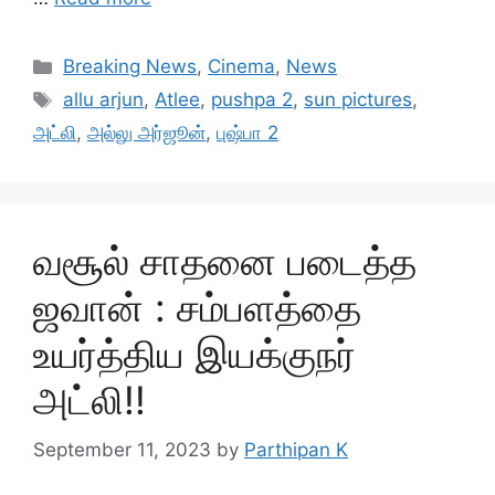
Categories
Breaking News
,
Cinema
,
News
Tags
allu arjun
,
Atlee
,
pushpa 2
,
sun pictures
,
அட்லி
,
அல்லு அர்ஜூன்
,
புஷ்பா 2
வசூல் சாதனை படைத்த
ஜவான் : சம்பளத்தை
உயர்த்திய இயக்குநர்
அட்லி!!
September 11, 2023
by
Parthipan K