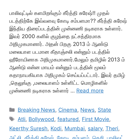
பாலிவுட்டில் களமிறங்கும் கீர்த்தி சுரேஷ்!! முதல்
படத்திற்கே இவ்வளவு கோடி சம்பளமா?? கீர்த்தி சுரேஷ்
இந்திய திரைப்படத்தின் முன்னணி நடிகராக உள்ளார்.
இவர் 2000 களில் குழந்தை நட்சத்திரமாக
அறிமுகமானார். அதன் பிறகு 2013 ம் ஆண்டு
மலையாள படமான கீதாஞ்சலி என்னும் படத்தில்
ஹீரோயினாக அறிமுகமானார்.மேலும் தமிழில் 2013 ம்
ஆண்டு என்ன மாயம் என்னும் படத்தின் மூலம்
கதாநாயகியாக அறிமுகம் செய்யப்பட்டார். இவர் தமிழ்
,தெலுங்கு ,மலையாளம் உள்ளிட்ட மொழிகளில்
முன்னணி நடிகராக உள்ளார் …
Read more
Categories
Breaking News
,
Cinema
,
News
,
State
Tags
Atli
,
Bollywood
,
featured
,
First Movie
,
Keerthy Suresh
,
Kodi
,
Mumbai
,
salary
,
Theri
,
அட்லி
,
கீர்த்தி சுரேஷ்
,
கோடி
,
சம்பளம்
,
தெறி
,
பாலிவுட்
,