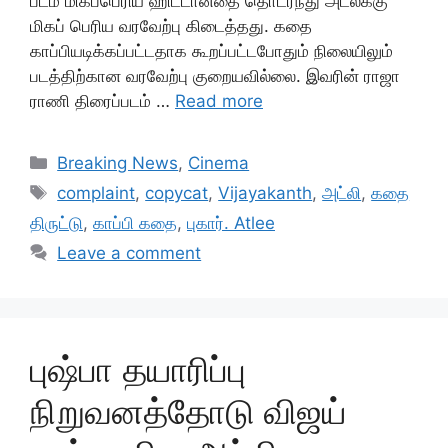
படம் மிகப்பெரிய ஹிட்டானதை தொடர்ந்து அட்லீக்கு
மிகப் பெரிய வரவேற்பு கிடைத்தது. கதை
காப்பியடிக்கப்பட்டதாக கூறப்பட்டபோதும் நிலையிலும்
படத்திற்கான வரவேற்பு குறையவில்லை. இவரின் ராஜா
ராணி திரைப்படம் …
Read more
Categories
Breaking News
,
Cinema
Tags
complaint
,
copycat
,
Vijayakanth
,
அட்லி
,
கதை
திருட்டு
,
காப்பி கதை
,
புகார். Atlee
Leave a comment
புஷ்பா தயாரிப்பு
நிறுவனத்தோடு விஜய்