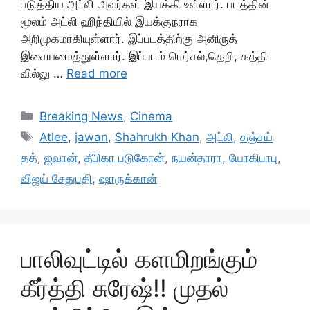
படுத்திய அட்லி அவர்கள் இயக்கி உள்ளார். படத்தின்
மூலம் அட்லி ஹிந்தியில் இயக்குநராக
அறிமுகமாகியுள்ளார். இப்படத்திற்கு அனிருத்
இசையமைத்துள்ளார். இப்படம் மெர்சல்,தெறி, கத்தி
வில்லு …
Read more
Categories
Breaking News
,
Cinema
Tags
Atlee
,
jawan
,
Shahrukh Khan
,
அட்லி
,
சஞ்சய்
தத்
,
ஜவான்
,
தீபிகா படுகோன்
,
நயன்தாரா
,
யோகிபாபு
,
விஜய் சேதுபதி
,
ஷாருக்கான்
பாலிவுட்டில் களமிறங்கும்
கீர்த்தி சுரேஷ்!! முதல்