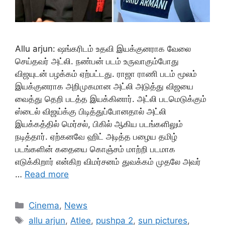
Allu arjun: ஷங்கரிடம் உதவி இயக்குனராக வேலை
செய்தவர் அட்லி. நண்பன் படம் உருவாகும்போது
விஜயுடன் பழக்கம் ஏற்பட்டது. ராஜா ராணி படம் மூலம்
இயக்குனராக அறிமுகமான அட்லி அடுத்து விஜயை
வைத்து தெறி படத்த இயக்கினார். அட்லி படமெடுக்கும்
ஸ்டைல் விஜய்க்கு பிடித்துப்போனதால் அட்லி
இயக்கத்தில் மெர்சல், பிகில் ஆகிய படங்களிலும்
நடித்தார். ஏற்கனவே ஹிட் அடித்த பழைய தமிழ்
படங்களின் கதையை கொஞ்சம் மாற்றி படமாக
எடுக்கிறார் என்கிற விமர்சனம் துவக்கம் முதலே அவர்
…
Read more
Categories
Cinema
,
News
Tags
allu arjun
,
Atlee
,
pushpa 2
,
sun pictures
,