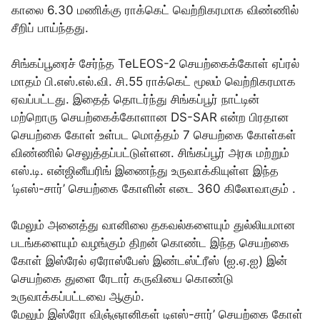
காலை 6.30 மணிக்கு ராக்கெட் வெற்றிகரமாக விண்ணில்
சீறிப் பாய்ந்தது.
சிங்கப்பூரைச் சேர்ந்த TeLEOS-2 செயற்கைக்கோள் ஏப்ரல்
மாதம் பி.எஸ்.எல்.வி. சி.55 ராக்கெட் மூலம் வெற்றிகரமாக
ஏவப்பட்டது. இதைத் தொடர்ந்து சிங்கப்பூர் நாட்டின்
மற்றொரு செயற்கைக்கோளான DS-SAR என்ற பிரதான
செயற்கை கோள் உள்பட மொத்தம் 7 செயற்கை கோள்கள்
விண்ணில் செலுத்தப்பட்டுள்ளன. சிங்கப்பூர் அரசு மற்றும்
எஸ்.டி. என்ஜினீயரிங் இணைந்து உருவாக்கியுள்ள இந்த
‘டிஎஸ்-சார்’ செயற்கை கோளின் எடை 360 கிலோவாகும் .
மேலும் அனைத்து வானிலை தகவல்களையும் துல்லியமான
படங்களையும் வழங்கும் திறன் கொண்ட இந்த செயற்கை
கோள் இஸ்ரேல் ஏரோஸ்பேஸ் இண்டஸ்ட்ரீஸ் (ஐ.ஏ.ஐ) இன்
செயற்கை துளை ரேடார் கருவியை கொண்டு
உருவாக்கப்பட்டவை ஆகும்.
மேலும் இஸ்ரோ விஞ்ஞானிகள் டிஎஸ்-சார்’ செயற்கை கோள்