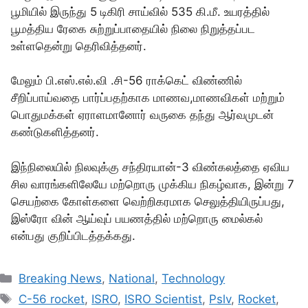
பூமியில் இருந்து 5 டிகிரி சாய்வில் 535 கி.மீ. உயரத்தில்
பூமத்திய ரேகை சுற்றுப்பாதையில் நிலை நிறுத்தப்பட
உள்ளதென்று தெரிவித்தனர்.
மேலும் பி.எஸ்.எல்.வி .சி-56 ராக்கெட் விண்ணில்
சீறிப்பாய்வதை பார்ப்பதற்காக மாணவ,மாணவிகள் மற்றும்
பொதுமக்கள் ஏராளமானோர் வருகை தந்து ஆர்வமுடன்
கண்டுகளித்தனர்.
இந்நிலையில் நிலவுக்கு சந்திரயான்-3 விண்கலத்தை ஏவிய
சில வாரங்களிலேயே மற்றொரு முக்கிய நிகழ்வாக, இன்று 7
செயற்கை கோள்களை வெற்றிகரமாக செலுத்தியிருப்பது,
இஸ்ரோ வின் ஆய்வுப் பயணத்தில் மற்றொரு மைல்கல்
என்பது குறிப்பிடத்தக்கது.
Categories
Breaking News
,
National
,
Technology
Tags
C-56 rocket
,
ISRO
,
ISRO Scientist
,
Pslv
,
Rocket
,